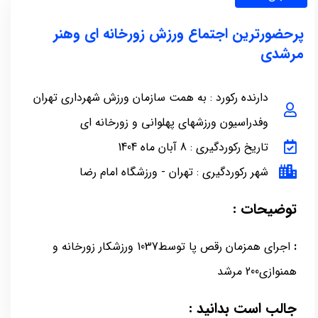
پرحضورترین اجتماع ورزش زورخانه ای وهنر
مرشدی
دارنده رکورد : به همت سازمان ورزش شهرداری تهران
وفدراسیون ورزشهای پهلوانی و زورخانه ای
تاریخ رکوردگیری : 8 آبان ماه 1404
شهر رکوردگیری : تهران - ورزشگاه امام رضا
توضیحات :
:
اجرای همزمان رقص پا توسط1037 ورزشکار زورخانه و
همنوازی200 مرشد
جالب است بدانید :