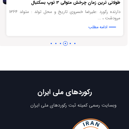
طولانی ترین زمان چرخش متوالی 3 توپ بسکتبال
دارنده رکورد :علیرضا خسروی تاریخ و محل تولد : متولد 1364
مرودشت ، ...
ادامه مطلب
رکوردهای ملی ایران
وبسایت رسمی کمیته ثبت رکوردهای ملی ایران