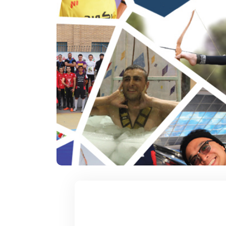
۱۲ آذر ۱۴۰۴
سکوات در یک
سریعترین زمان 1000 متر روپایی زدن با
توپ فوتبال
 تاریخ و محل تولد:
دارنده رکورد : مهدی بدری تاریخ و محل تولد :
1376 خمین استان ...
ادامه مطلب