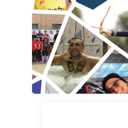
۱۲ آذر ۱۴۰۴
سکوات در یک
سریعترین زمان 1000 متر روپایی زدن با
توپ فوتبال
 تاریخ و محل تولد:
دارنده رکورد : مهدی بدری تاریخ و محل تولد :
1376 خمین استان ...
ادامه مطلب