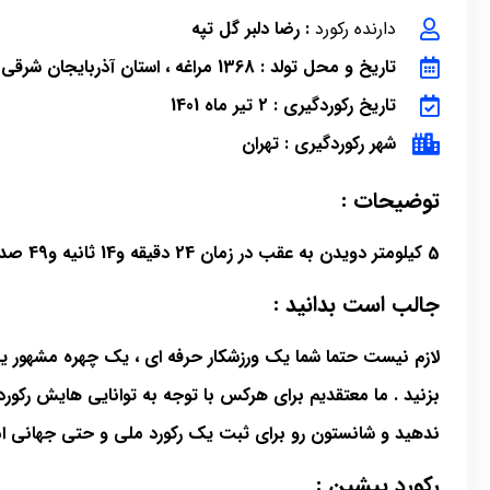
دارنده رکورد
: رضا دلبر گل تپه
تاریخ و محل تولد : 1368 مراغه ، استان آذربایجان شرقی
تاریخ رکوردگیری : 2 تیر ماه 1401
شهر رکوردگیری : تهران
توضیحات :
5 کیلومتر دویدن به عقب در زمان 24 دقیقه و14 ثانیه و49 صدم
جالب است بدانید :
لازم نیست حتما شما یک ورزشکار حرفه ای ، یک چهره مشهور یا 
بزنید . ما معتقدیم برای هرکس با توجه به توانایی هایش رکو
ندهید و شانستون رو برای ثبت یک رکورد ملی و حتی جهانی ا
رکورد پیشین :