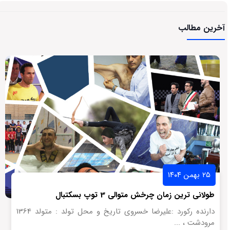
آخرین مطالب
۲۵ بهمن ۱۴۰۴
طولانی ترین زمان چرخش متوالی 3 توپ بسکتبال
دارنده رکورد :علیرضا خسروی تاریخ و محل تولد : متولد 1364
مرودشت ، ...