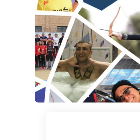
۱۲ آذر ۱۴۰۴
سکوات در یک
سریعترین زمان 1000 متر روپایی زدن با
توپ فوتبال
 تاریخ و محل تولد:
دارنده رکورد : مهدی بدری تاریخ و محل تولد :
1376 خمین استان ...
ادامه مطلب