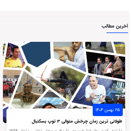
آخرین مطالب
۲۵ بهمن ۱۴۰۴
طولانی ترین زمان چرخش متوالی 3 توپ بسکتبال
دارنده رکورد :علیرضا خسروی تاریخ و محل تولد : متولد 1364