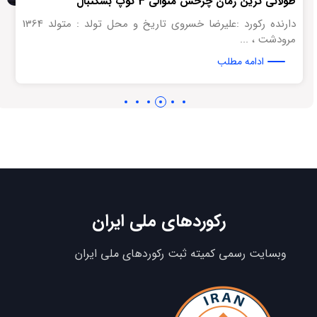
طولانی ترین زمان چرخش متوالی 3 توپ بسکتبال
دارنده رکورد :علیرضا خسروی تاریخ و محل تولد : متولد 1364
مرودشت ، ...
ادامه مطلب
رکوردهای ملی ایران
وبسایت رسمی کمیته ثبت رکوردهای ملی ایران