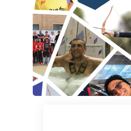
۱۲ آذر ۱۴۰۴
سکوات در یک
سریعترین زمان 1000 متر روپایی زدن با
توپ فوتبال
 تاریخ و محل تولد:
دارنده رکورد : مهدی بدری تاریخ و محل تولد :
1376 خمین استان ...
ادامه مطلب