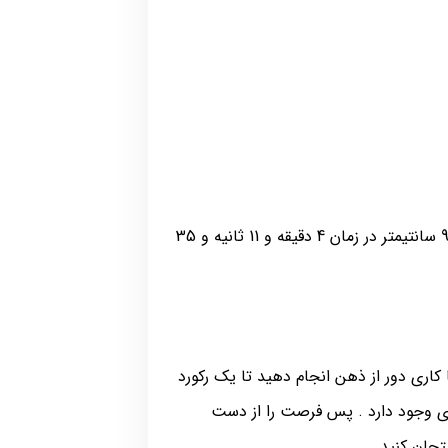
کشیدن خودرو سمند به وزن 1240 کیلوگرم به مسافت 39 متر و 91 سانتیمتر در زمان 4 دقیقه و 11 ثانیه و 35
کاری دور از ذهن انجام دهید تا یک رکورد
دی وجود دارد . پس فرصت را از دست
حان کنید .