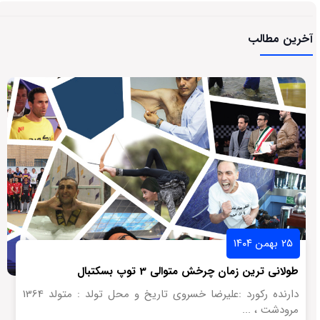
آخرین مطالب
۲۵ بهمن ۱۴۰۴
طولانی ترین زمان چرخش متوالی 3 توپ بسکتبال
دارنده رکورد :علیرضا خسروی تاریخ و محل تولد : متولد 1364
مرودشت ، ...