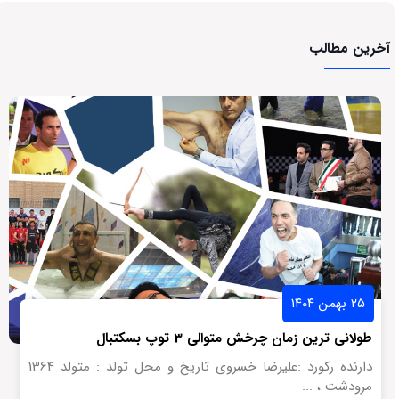
آخرین مطالب
۲۵ بهمن ۱۴۰۴
طولانی ترین زمان چرخش متوالی 3 توپ بسکتبال
دارنده رکورد :علیرضا خسروی تاریخ و محل تولد : متولد 1364
مرودشت ، ...