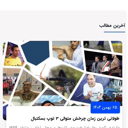
آخرین مطالب
۲۵ بهمن ۱۴۰۴
طولانی ترین زمان چرخش متوالی 3 توپ بسکتبال
دارنده رکورد :علیرضا خسروی تاریخ و محل تولد : متولد 1364