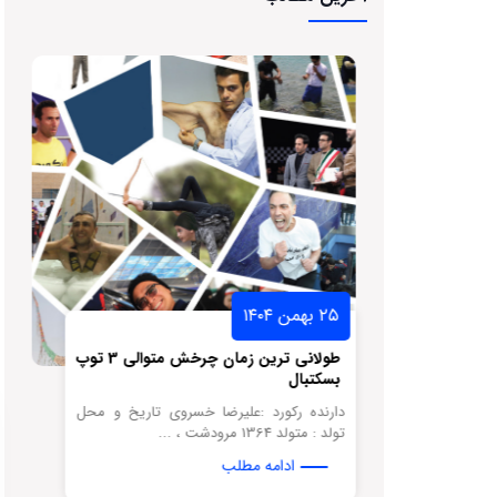
۲۵ بهمن ۱۴۰۴
سکتبال لبه
طولانی ترین زمان چرخش متوالی 3 توپ
بسکتبال
نه تاریخ و
دارنده رکورد :علیرضا خسروی تاریخ و محل
تولد : متولد 1364 مرودشت ، ...
ادامه مطلب