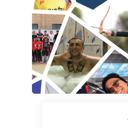
۱۲ آذر ۱۴۰۴
سکوات در یک
سریعترین زمان 1000 متر روپایی زدن با
توپ فوتبال
 تاریخ و محل تولد:
دارنده رکورد : مهدی بدری تاریخ و محل تولد :
1376 خمین استان ...
ادامه مطلب