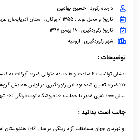
دارنده رکورد :
حسین بهامین
تاریخ و محل تولد : 1355 / بوکان ، استان آذریایجان غربی
تاریخ رکوردگیری : 18 یهمن 1397
شهر رکوردگیری : ارومیه
توضیحات :
ایشان توانست 4 ساعت و 10 دقیقه متوالی ضربه آ
220 ضربه تعیین شده بود این رکوردگیری در اولین همایش گروه
سالن 6000 نفری غدیر با حمایت << فروشگاه توت فرنگی >> شهر ارومیه انجام شد
جالب است بدانید :
او قهرمان جهان مسابقات آزاد رینگی در سال 2016 هندوستان است