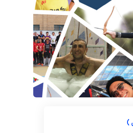
۱۲ آذر ۱۴۰۴
سکوات در یک
سریعترین زمان 1000 متر روپایی زدن با
توپ فوتبال
 تاریخ و محل تولد:
دارنده رکورد : مهدی بدری تاریخ و محل تولد :
1376 خمین استان ...
 )
ادامه مطلب