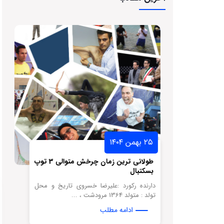
۲۵ بهمن ۱۴۰۴
سکتبال لبه
طولانی ترین زمان چرخش متوالی 3 توپ
بسکتبال
نه تاریخ و
دارنده رکورد :علیرضا خسروی تاریخ و محل
تولد : متولد 1364 مرودشت ، ...
ادامه مطلب