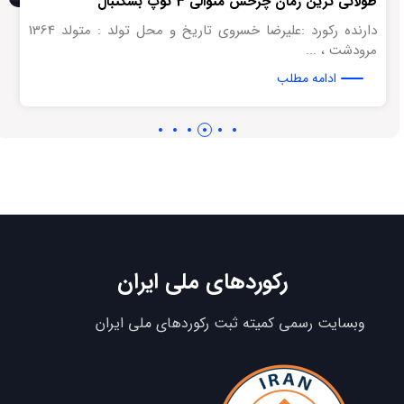
طولانی ترین زمان چرخش متوالی 3 توپ بسکتبال
دارنده رکورد :علیرضا خسروی تاریخ و محل تولد : متولد 1364
مرودشت ، ...
ادامه مطلب
رکوردهای ملی ایران
وبسایت رسمی کمیته ثبت رکوردهای ملی ایران