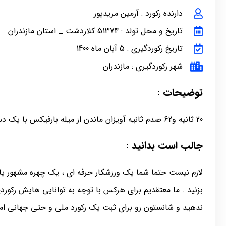
دارنده رکورد : آرمین مریدپور
تاریخ و محل تولد : 51374 کلاردشت _ استان مازندران
تاریخ رکوردگیری : 5 آبان ماه 1400
شهر رکوردگیری : مازندران
توضیحات :
20 ثانیه و62 صدم ثانیه آویزان ماندن از میله بارفیکس با یک دست درحالت نود درجه بدن وآرنج
جالب است بدانید :
لازم نیست حتما شما یک ورزشکار حرفه ای ، یک چهره مشهور یا 
بزنید . ما معتقدیم برای هرکس با توجه به توانایی هایش رکور
ندهید و شانستون رو برای ثبت یک رکورد ملی و حتی جهانی امت