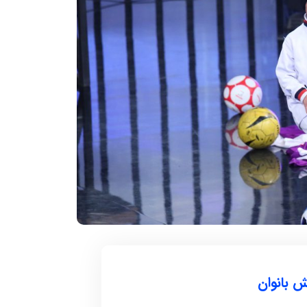
۱۲ آذر ۱۴۰۴
سکوات در یک
سریعترین زمان 1000 متر روپایی زدن با
توپ فوتبال
 تاریخ و محل تولد:
دارنده رکورد : مهدی بدری تاریخ و محل تولد :
1376 خمین استان ...
ش بانوان
ادامه مطلب