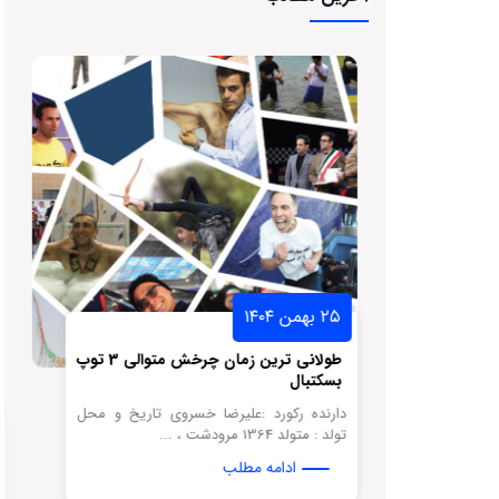
۲۵ بهمن ۱۴۰۴
سکتبال لبه
طولانی ترین زمان چرخش متوالی 3 توپ
بسکتبال
نه تاریخ و
دارنده رکورد :علیرضا خسروی تاریخ و محل
تولد : متولد 1364 مرودشت ، ...
ادامه مطلب