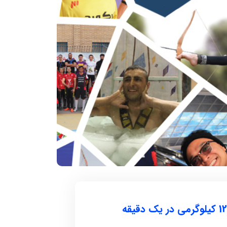
۱۲ آذر ۱۴۰۴
سکوات در یک
سریعترین زمان 1000 متر روپایی زدن با
توپ فوتبال
 تاریخ و محل تولد:
دارنده رکورد : مهدی بدری تاریخ و محل تولد :
1376 خمین استان ...
ادامه مطلب