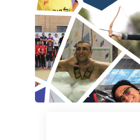
۱۲ آذر ۱۴۰۴
سکوات در یک
سریعترین زمان 1000 متر روپایی زدن با
توپ فوتبال
 تاریخ و محل تولد:
دارنده رکورد : مهدی بدری تاریخ و محل تولد :
1376 خمین استان ...
ادامه مطلب