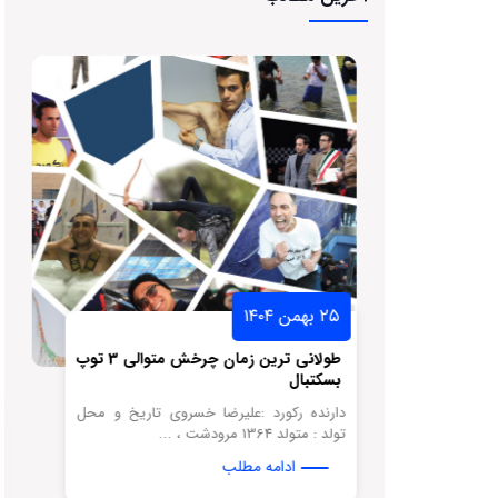
۲۵ بهمن ۱۴۰۴
سکتبال لبه
طولانی ترین زمان چرخش متوالی 3 توپ
بسکتبال
نه تاریخ و
دارنده رکورد :علیرضا خسروی تاریخ و محل
تولد : متولد 1364 مرودشت ، ...
ادامه مطلب