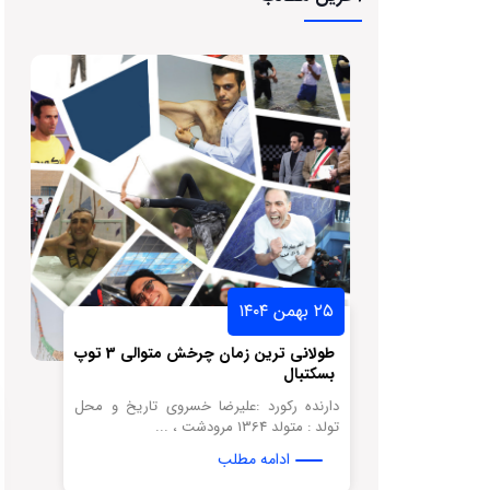
۲۵ بهمن ۱۴۰۴
سکتبال لبه
طولانی ترین زمان چرخش متوالی 3 توپ
بسکتبال
نه تاریخ و
دارنده رکورد :علیرضا خسروی تاریخ و محل
تولد : متولد 1364 مرودشت ، ...
ادامه مطلب