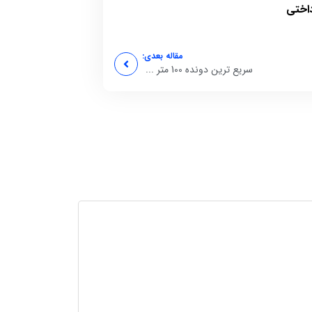
داختی
مقاله بعدی:
سریع ترین دونده 100 متر ...