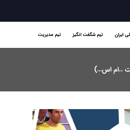
ی ایران
تیم شگفت انگیز
تیم مدیریت
ت ..ام اس…)