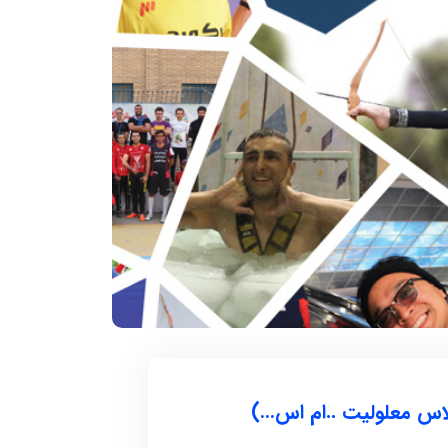
۱۲ آذر ۱۴۰۴
سکوات در یک
سریعترین زمان 1000 متر روپایی زدن با
توپ فوتبال
 تاریخ و محل تولد:
دارنده رکورد : مهدی بدری تاریخ و محل تولد :
1376 خمین استان ...
لاس معلولیت ..ام اس…)
ادامه مطلب