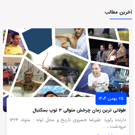
آخرین مطالب
۲۵ بهمن ۱۴۰۴
طولانی ترین زمان چرخش متوالی 3 توپ بسکتبال
دارنده رکورد :علیرضا خسروی تاریخ و محل تولد : متولد 1364
مرودشت ، ...