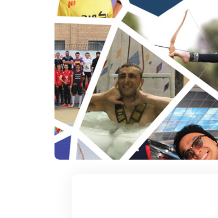
۱۲ آذر ۱۴۰۴
سکوات در یک
سریعترین زمان 1000 متر روپایی زدن با
توپ فوتبال
 تاریخ و محل تولد:
دارنده رکورد : مهدی بدری تاریخ و محل تولد :
1376 خمین استان ...
ادامه مطلب