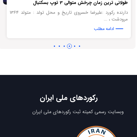
طولانی ترین زمان چرخش متوالی 3 توپ بسکتبال
دارنده رکورد :علیرضا خسروی تاریخ و محل تولد : متولد 1364
مرودشت ، ...
ادامه مطلب
رکوردهای ملی ایران
وبسایت رسمی کمیته ثبت رکوردهای ملی ایران