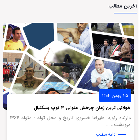
آخرین مطالب
۲۵ بهمن ۱۴۰۴
طولانی ترین زمان چرخش متوالی 3 توپ بسکتبال
دارنده رکورد :علیرضا خسروی تاریخ و محل تولد : متولد 1364
مرودشت ، ...
ادامه مطلب