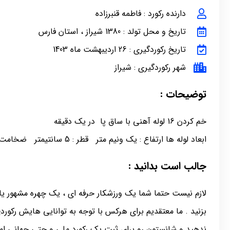
دارنده رکورد : فاطمه قنبرزاده
تاریخ و محل تولد : 1380 شیراز ، استان فارس
تاریخ رکوردگیری : 26 اردیبهشت ماه 1403
شهر رکوردگیری : شیراز
توضیحات :
خم کردن 16 لوله آهنی با ساق پا در یک دقیقه
ابعاد لوله ها ارتفاع : یک ونیم متر قطر : 5 سانتیمتر ضخامت نیم میلیمتر
جالب است بدانید :
لازم نیست حتما شما یک ورزشکار حرفه ای ، یک چهره مشهور یا 
بزنید . ما معتقدیم برای هرکس با توجه به توانایی هایش رکور
ندهید و شانستون رو برای ثبت یک رکورد ملی و حتی جهانی امت