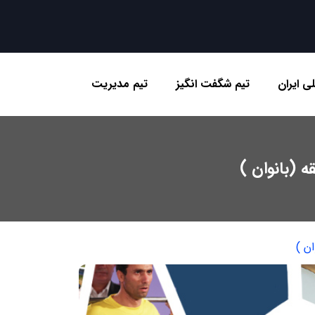
ی ایران
تیم شگفت انگیز
تیم مدیریت
 (بانوان )
ن )