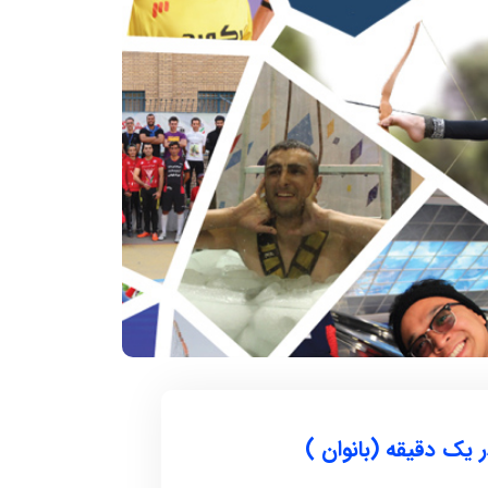
۱۲ آذر ۱۴۰۴
سکوات در یک
سریعترین زمان 1000 متر روپایی زدن با
توپ فوتبال
 تاریخ و محل تولد:
دارنده رکورد : مهدی بدری تاریخ و محل تولد :
1376 خمین استان ...
 یک دقیقه (بانوان )
ادامه مطلب