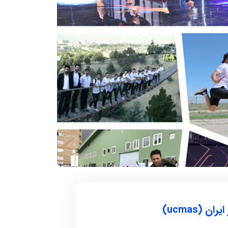
۱۲ آذر ۱۴۰۴
سکوات در یک
سریعترین زمان 1000 متر روپایی زدن با
توپ فوتبال
 تاریخ و محل تولد:
دارنده رکورد : مهدی بدری تاریخ و محل تولد :
1376 خمین استان ...
(ucmas)
ادامه مطلب