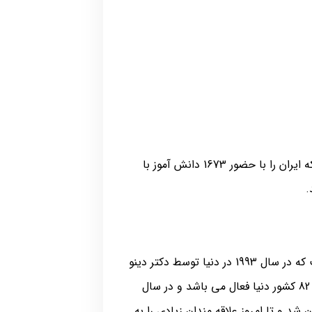
ایشان توانست بزرگترین مسابقه آنلاین محاسبات ذهنی و چرتکه ایران را با حضور 1673 دانش آموز با
.
یوسی مس (ucmas) مفهوم جهانی سیستم محاسبه ذهنی است که در سال 1993 در دنیا توسط دکتر دینو
ونگ (dino wong) در کشور مالزی ابداع شد و در حال حاضر در 82 کشور دنیا فعال می باشد و در سال
 شد و تا امروز علاقه مندان زیادی را به