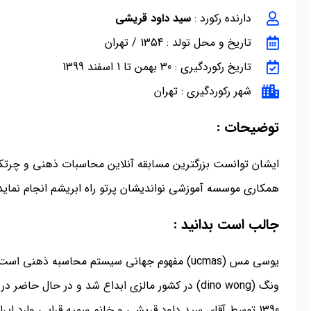
دارنده رکورد :
سید داود قریشی
تاریخ و محل تولد : 1354 / تهران
تاریخ رکوردگیری : 30 بهمن تا 1 اسفند 1399
شهر رکوردگیری : تهران
توضیحات :
همکاری موسسه آموزشی نواندیشان پرتو راه ابریشم انجام نماید
جالب است بدانید :
1390 توسط آقای سید داود قریشی و خانم سمیه قرایی وارد ایران