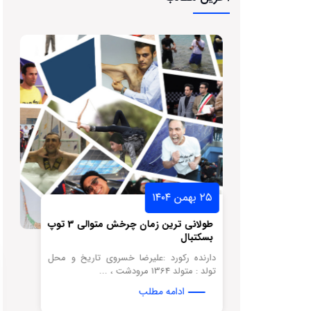
۲۵ بهمن ۱۴۰۴
سکتبال لبه
طولانی ترین زمان چرخش متوالی 3 توپ
بسکتبال
نه تاریخ و
دارنده رکورد :علیرضا خسروی تاریخ و محل
تولد : متولد 1364 مرودشت ، ...
ادامه مطلب