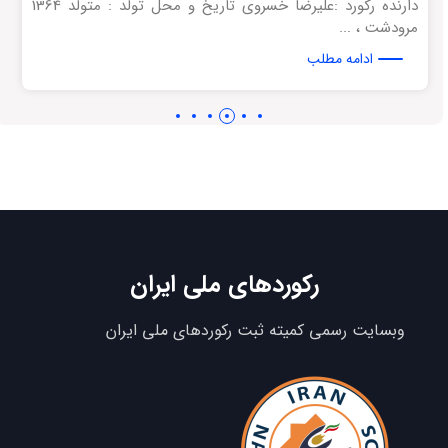
دارنده رکورد :علیرضا خسروی تاریخ و محل تولد : متولد 1364
مرودشت ، ...
ادامه مطلب
رکوردهای ملی ایران
وبسایت رسمی کمیته ثبت رکوردهای ملی ایران