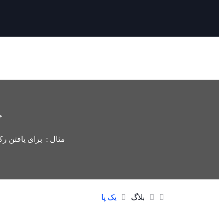
ج
مثال : برای یافتن رک
بلاگ
یک پا