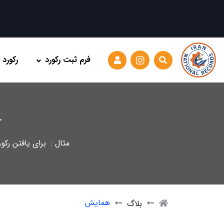
فرم ثبت رکورد
رکورد
ج
مثال : برای یافتن رکو
همایش
بلاگ