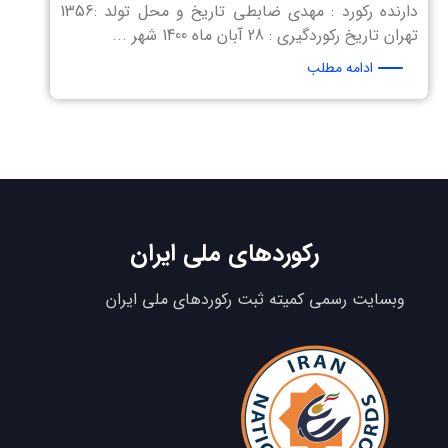
دارنده رکورد : مهدی ضابطی تاریخ و محل تولد :1356
تهران تاریخ رکوردگیری : 28 آبان ماه 1400 شهر ...
ادامه مطلب
رکوردهای ملی ایران
وبسایت رسمی کمیته ثبت رکوردهای ملی ایران