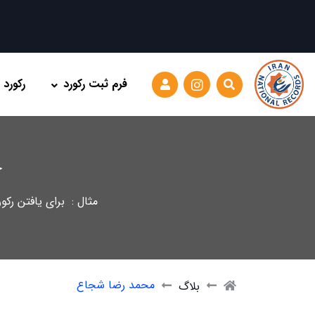
فرم ثبت رکورد
رکورد
ج
مثال : برای یافتن رکو
محمد رضا شجاع
بلاگ