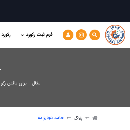
فرم ثبت رکورد
رکورد
ج
مثال : برای یافتن رکو
حامد نجارزاده
بلاگ