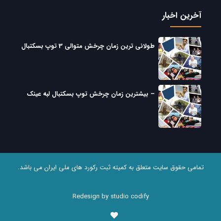
آخرین اخبار
طولانی ترین زمان چرخش متوالی 3 توپ بسکتبال
– بیشترین زمان چرخش توپ بسکتبال لبه عینک
تمامی حقوق سایت متعلق به کمیته ثبت رکورد های ملی ایران می باشد.
Redesign by studio codify