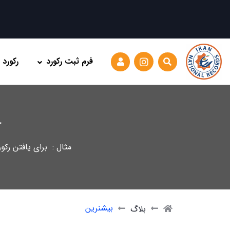
فرم ثبت رکورد
رکورد
ج
مثال : برای یافتن رکو
بیشنرین
بلاگ