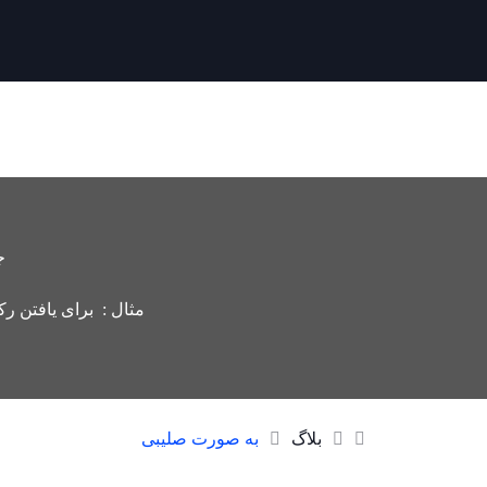
ج
مثال : برای یافتن رک
بلاگ
به صورت صلیبی