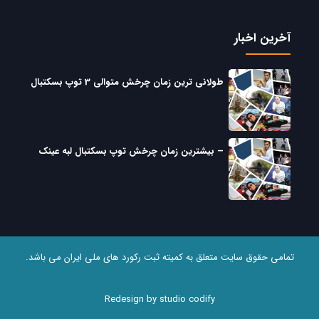
آخرین اخبار
طولانی ترین زمان چرخش متوالی 3 توپ بسکتبال
– بیشترین زمان چرخش توپ بسکتبال لبه عینک
تمامی حقوق سایت متعلق به کمیته ثبت رکورد های ملی ایران می باشد.
Redesign by studio codify