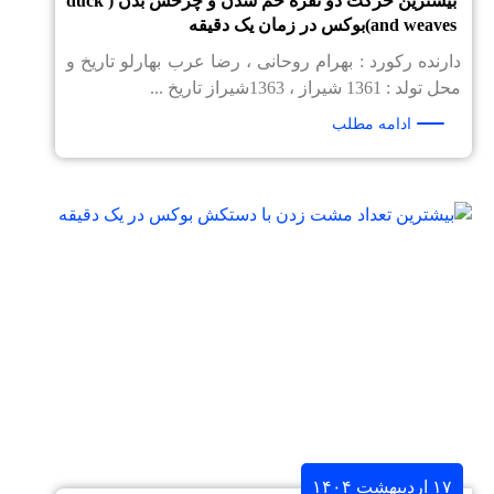
بیشترین حرکت دو نفره خم شدن و چرخش بدن ( duck
and weaves)بوکس در زمان یک دقیقه
دارنده رکورد : بهرام روحانی ، رضا عرب بهارلو تاریخ و
محل تولد : 1361 شیراز ، 1363شیراز تاریخ ...
ادامه مطلب
۱۷ اردیبهشت ۱۴۰۴